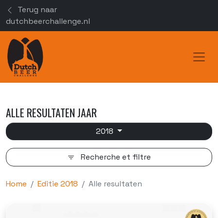
Terug naar
dutchbeerchallenge.nl
Toggl
ALLE RESULTATEN JAAR
2018
Recherche et filtre
Home
Editie 2018
Alle resultaten