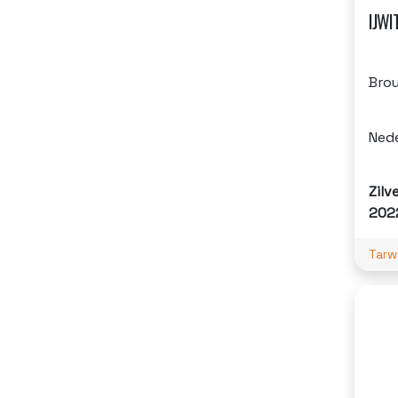
IJWI
Brou
Ned
Zilv
202