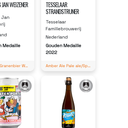
 JAN WEIZENER
TESSELAAR
STRANDSTRUNER
 Jan
Tesselaar
rij
Familiebrouwerij
and
Nederland
 Medaille
Gouden Medaille
2022
Tarwe-/Granenbier Weizen
Amber Ale Pale ale/Speciale Belge