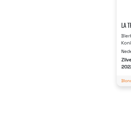
LA T
Bier
Koni
Ned
Zilv
202
Blon