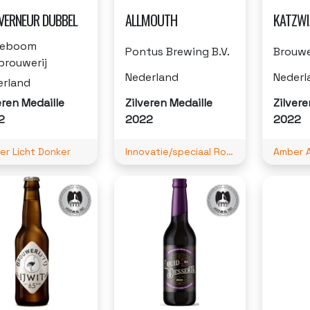
VERNEUR DUBBEL
ALLMOUTH
KATZWI
deboom
Pontus Brewing B.V.
Brouwe
brouwerij
Nederland
Nederl
erland
eren Medaille
Zilveren Medaille
Zilvere
2
2022
2022
er Licht Donker
Innovatie/speciaal Rook
Amber A