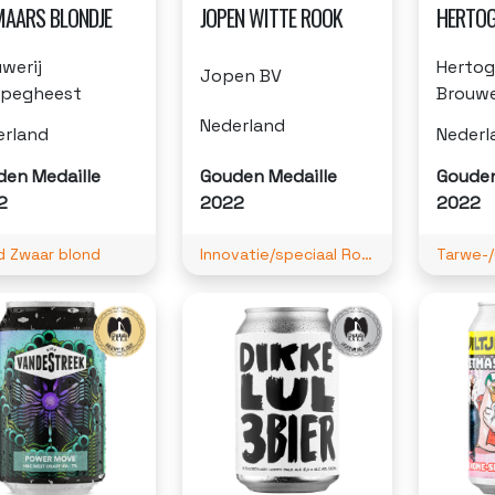
MAARS BLONDJE
JOPEN WITTE ROOK
HERTOG
werij
Hertog
Jopen BV
pegheest
Brouwe
Nederland
erland
Nederl
den Medaille
Gouden Medaille
Gouden
2
2022
2022
d Zwaar blond
Innovatie/speciaal Rook