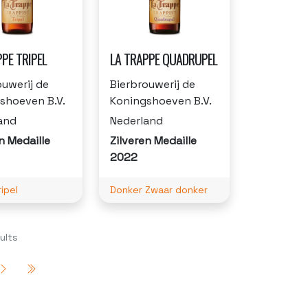
PE TRIPEL
LA TRAPPE QUADRUPEL
ouwerij de
Bierbrouwerij de
shoeven B.V.
Koningshoeven B.V.
and
Nederland
n Medaille
Zilveren Medaille
2022
ipel
Donker Zwaar donker
ults