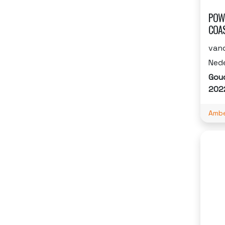
POW
COAS
vand
Ned
Gou
202