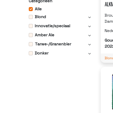
Categorieën
ALK
Alle
Brou
Blond
Dam
Innovatie/speciaal
Ned
Amber Ale
Gou
Tarwe-/Granenbier
202
Donker
Blon