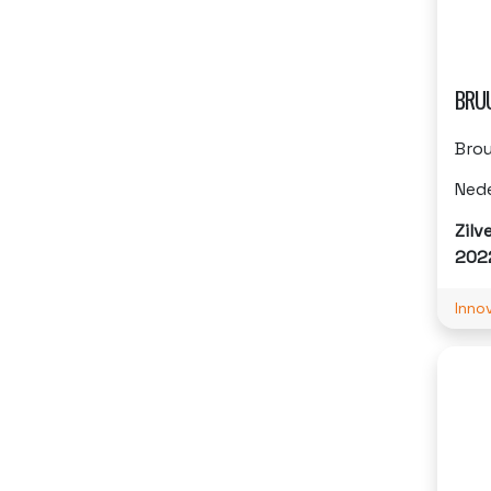
BRU
Bro
Ned
Zilv
202