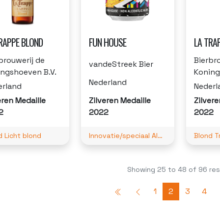
RAPPE BLOND
FUN HOUSE
LA TRAP
brouwerij de
Bierbr
vandeStreek Bier
ngshoeven B.V.
Koning
Nederland
erland
Nederl
eren Medaille
Zilveren Medaille
Zilvere
2
2022
2022
d Licht blond
Innovatie/speciaal Alcoholarm
Blond Tr
Showing
25
to
48
of
96
res
1
2
3
4