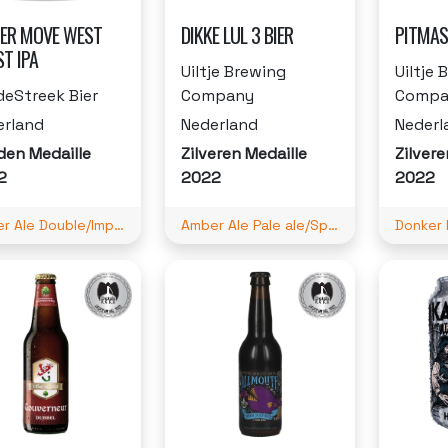
ER MOVE WEST
DIKKE LUL 3 BIER
PITMAS
T IPA
Uiltje Brewing
Uiltje 
eStreek Bier
Company
Compa
erland
Nederland
Nederl
den Medaille
Zilveren Medaille
Zilvere
2
2022
2022
Amber Ale Double/Imperial IPA
Amber Ale Pale ale/Speciale Belge
Donker 