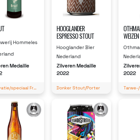
UT
HOOGLANDER
OTHMAR
ESPRESSO STOUT
WEIZEN
uwerij Hommeles
Hooglander Bier
Othmar
erland
Nederland
Nederl
eren Medaille
Zilveren Medaille
Zilvere
2
2022
2022
Innovatie/speciaal Fruit
Donker Stout/Porter