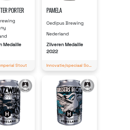
TER PORTER
PAMELA
Brewing
Oedipus Brewing
ny
Nederland
and
n Medaille
Zilveren Medaille
2022
Imperial Stout
Innovatie/speciaal Sour/Brett